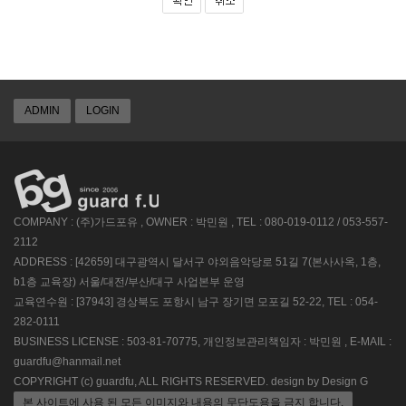
ADMIN
LOGIN
COMPANY : (주)가드포유 , OWNER : 박민원 , TEL : 080-019-0112 / 053-557-
2112
ADDRESS : [42659] 대구광역시 달서구 야외음악당로 51길 7(본사사옥, 1층,
b1층 교육장) 서울/대전/부산/대구 사업본부 운영
교육연수원 : [37943] 경상북도 포항시 남구 장기면 모포길 52-22, TEL : 054-
282-0111
BUSINESS LICENSE : 503-81-70775, 개인정보관리책임자 : 박민원 , E-MAIL :
guardfu@hanmail.net
COPYRIGHT (c) guardfu, ALL RIGHTS RESERVED. design by Design G
본 사이트에 사용 된 모든 이미지와 내용의 무단도용을 금지 합니다.